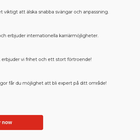
et viktigt att älska snabba svängar och anpassning.
och erbjuder internationella karriärmöjligheter.
erbjuder vi frihet och ett stort förtroende!
gor får du möjlighet att bli expert på ditt område!
y now