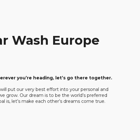
ar Wash Europe
erever
 you’re heading, let’s go there together.
Circle K
ill put our very best effort into your personal and 
Seni
we grow. Our dream is to be the world’s preferred 
al is, let’s make each other’s dreams come true. 
To provi
across 
them. ​