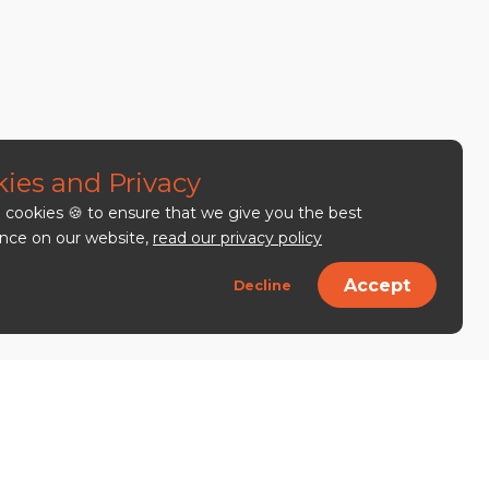
ies and Privacy
cookies 🍪 to ensure that we give you the best
nce on our website,
read our privacy policy
Accept
Decline